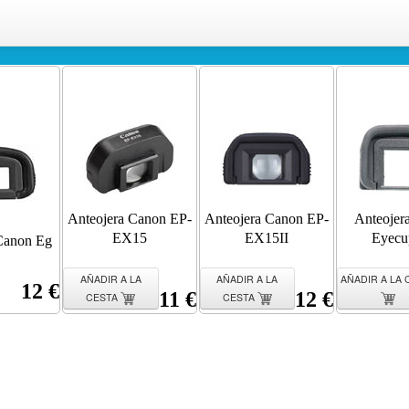
Anteojera Canon EP-
Anteojera Canon EP-
Anteojer
EX15
EX15II
Eyecu
Canon Eg
AÑADIR A LA
AÑADIR A LA
AÑADIR A LA 
12 €
11 €
12 €
CESTA
CESTA