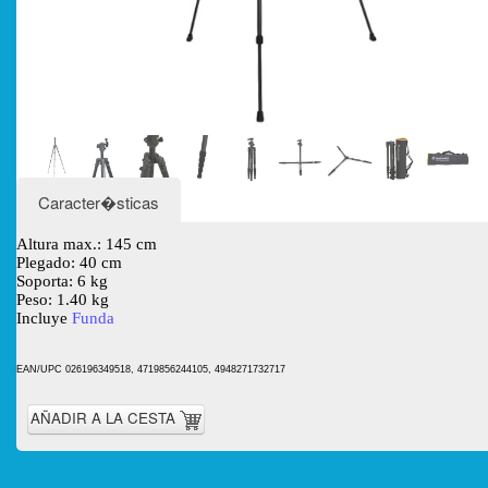
Caracter�sticas
Altura max.: 145 cm
Plegado: 40 cm
Soporta: 6 kg
Peso: 1.40 kg
Incluye
Funda
EAN/UPC 026196349518, 4719856244105, 4948271732717
AÑADIR A LA CESTA